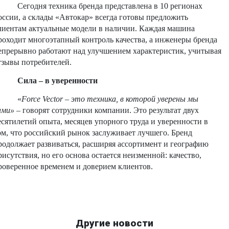
Сегодня техника бренда представлена в 10 регионах
оссии, а склады «Автокар» всегда готовы предложить
лиентам актуальные модели в наличии. Каждая машина
роходит многоэтапный контроль качества, а инженеры бренда
епрерывно работают над улучшением характеристик, учитывая
тзывы потребителей.
Сила – в уверенности
«
Force Vector – это техника, в которой уверены мы
ами»
– говорят сотрудники компании. Это результат двух
есятилетий опыта, месяцев упорного труда и уверенности в
ом, что российский рынок заслуживает лучшего. Бренд
родолжает развиваться, расширяя ассортимент и географию
рисутствия, но его основа остается неизменной: качество,
роверенное временем и доверием клиентов.
Другие новости