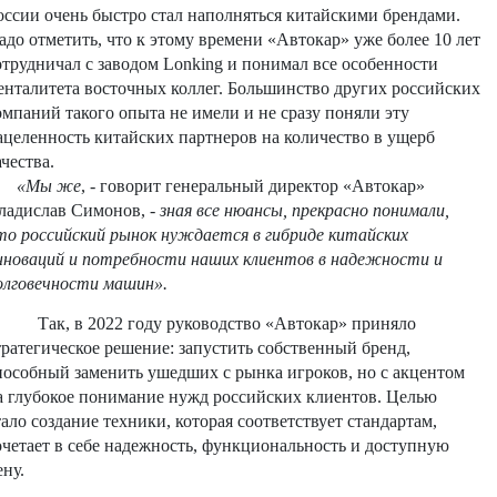
оссии очень быстро стал наполняться китайскими брендами.
адо отметить, что к этому времени «Автокар» уже более 10 лет
отрудничал с заводом
Lonking
и понимал все особенности
енталитета восточных коллег. Большинство других российских
омпаний такого опыта не имели и не сразу поняли эту
ацеленность китайских партнеров на количество в ущерб
ачества.
«Мы же
, - говорит генеральный директор «Автокар»
ладислав Симонов, -
зная все нюансы, прекрасно понимали,
то российский рынок нуждается в гибриде китайских
нноваций и потребности наших клиентов в надежности и
олговечности машин».
Так, в 2022 году руководство «Автокар» приняло
тратегическое решение: запустить собственный бренд,
пособный заменить ушедших с рынка игроков, но с акцентом
а глубокое понимание нужд российских клиентов. Целью
тало создание техники, которая соответствует стандартам,
очетает в себе надежность, функциональность и доступную
ену.