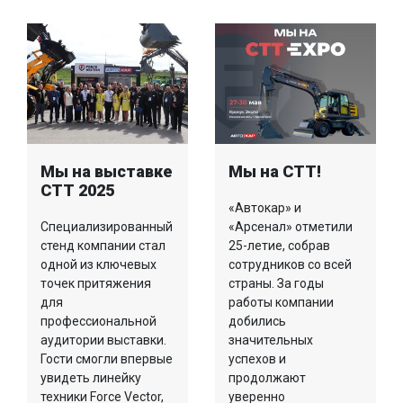
Мы на выставке
Мы на СТТ!
СТТ 2025
«Автокар» и
Специализированный
«Арсенал» отметили
стенд компании стал
25-летие, собрав
одной из ключевых
сотрудников со всей
точек притяжения
страны. За годы
для
работы компании
профессиональной
добились
аудитории выставки.
значительных
Гости смогли впервые
успехов и
увидеть линейку
продолжают
техники Force Vector,
уверенно