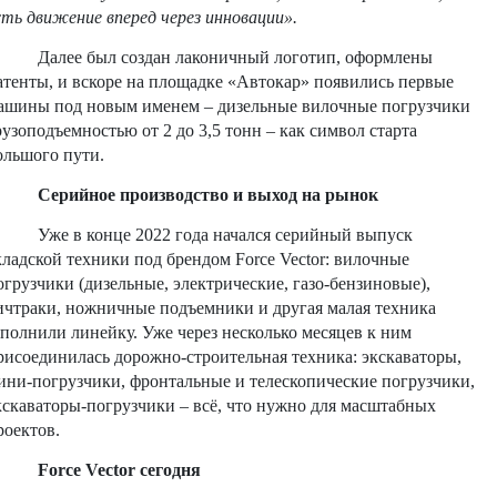
сть движение вперед через инновации».
Далее был создан лаконичный логотип, оформлены
атенты, и вскоре на площадке «Автокар» появились первые
ашины под новым именем – дизельные вилочные погрузчики
рузоподъемностью от 2 до 3,5 тонн – как символ старта
ольшого пути.
Серийное производство и выход на рынок
Уже в конце 2022 года начался серийный выпуск
кладской техники под брендом Force Vector: вилочные
огрузчики (дизельные, электрические, газо-бензиновые),
ичтраки, ножничные подъемники и другая малая техника
аполнили линейку. Уже через несколько месяцев к ним
рисоединилась дорожно-строительная техника: экскаваторы,
ини-погрузчики, фронтальные и телескопические погрузчики,
кскаваторы-погрузчики – всё, что нужно для масштабных
роектов.
Force Vector сегодня