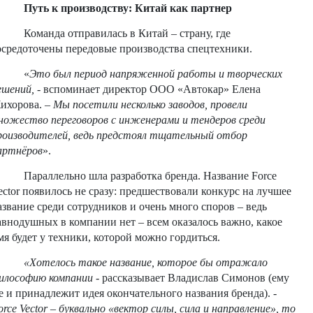
Путь к производству: Китай как партнер
Команда отправилась в Китай – страну, где
осредоточены передовые производства спецтехники.
«
Это был период напряженной работы и творческих
ешений,
- вспоминает директор ООО «Автокар» Елена
ихорова. –
Мы посетили несколько заводов, провели
ножество переговоров с инженерами и тендеров среди
роизводителей, ведь предстоял тщательный отбор
артнёров
».
Параллельно шла разработка бренда. Название Force
ector появилось не сразу: предшествовали конкурс на лучшее
азвание среди сотрудников и очень много споров – ведь
авнодушных в компании нет – всем оказалось важно, какое
мя будет у техники, которой можно гордиться.
«Хотелось такое название, которое бы отражало
илософию компании
- рассказывает Владислав Симонов (ему
е и принадлежит идея окончательного названия бренда). -
orce Vector – буквально «вектор силы, сила и направление», то