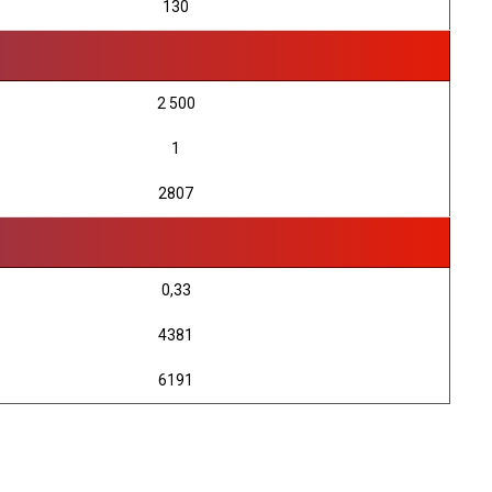
130
2 500
1
2807
0,33
4381
6191