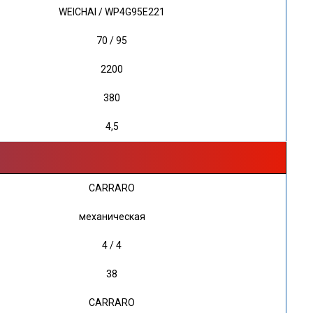
WEICHAI / WP4G95E221
70 / 95
2200
380
4,5
CARRARO
механическая
4 / 4
38
CARRARO