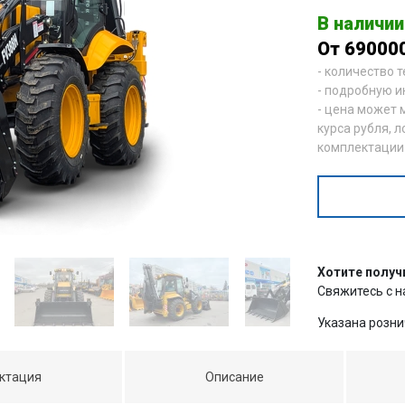
В наличии
От 69000
- количество 
- подробную и
- цена может 
курса рубля, л
комплектации
Хотите получ
Свяжитесь с 
Указана розни
ктация
Описание