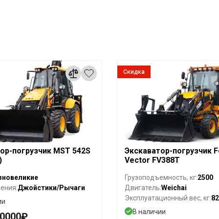
Скидка
ор-погрузчик MST 542S
Экскаватор-погрузчик F
)
Vector FV388T
зновеликие
2500
Грузоподъемность, кг:
Джойстики/Рычаги
Weichai
ения:
Двигатель:
82
Эксплуатационный вес, кг:
ии
В наличии
50000₽