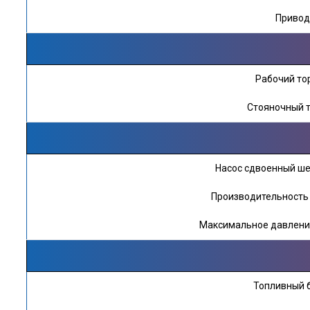
Приво
Рабочий то
Стояночный 
Насос сдвоенный ш
Производительность 
Максимальное давление
Топливный б