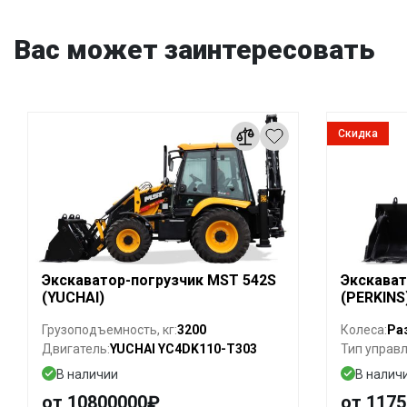
Вас может заинтересовать
Скидка
Экскаватор-погрузчик MST 542S
Экскават
(YUCHAI)
(PERKINS
3200
Ра
Грузоподъемность, кг:
Колеса:
YUCHAI YC4DK110-T303
Двигатель:
Тип управл
В наличии
В налич
от 10800000₽
от 117