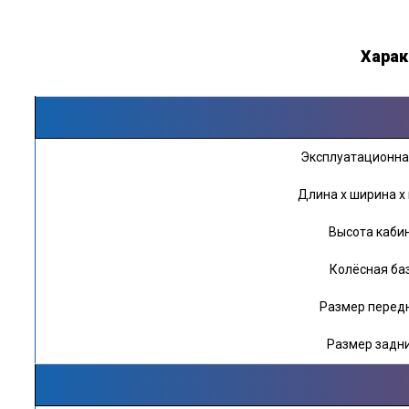
Харак
Эксплуатационная
Длина х ширина х
Высота каби
Колёсная ба
Размер перед
Размер задн