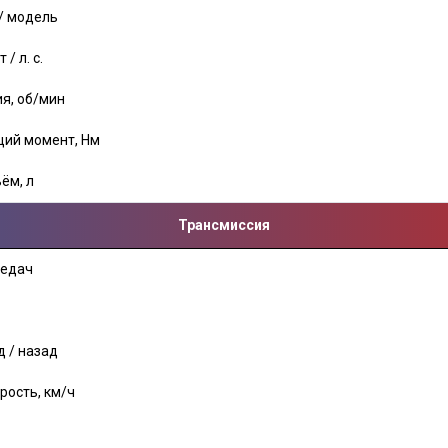
/ модель
/ л. с.
я, об/мин
ий момент, Нм
ём, л
Трансмиссия
редач
д / назад
рость, км/ч