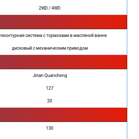
2WD / 4WD
хконтурная система с тормозами в масляной ванне
дисковый с механическим приводом
Jinan Quancheng
127
20
130