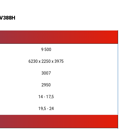
FV388H
9 500
6230 х 2250 х 3975
3007
2950
14 - 17,5
19,5 - 24