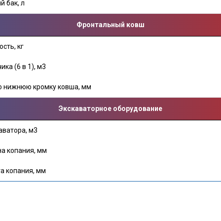
 бак, л
Фронтальный ковш
сть, кг
ка (6 в 1), м3
о нижнюю кромку ковша, мм
Экскаваторное оборудование
аватора, м3
а копания, мм
а копания, мм