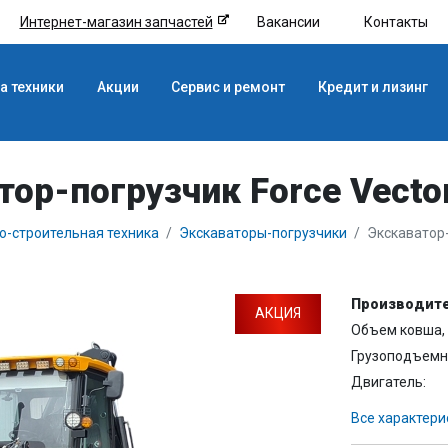
Интернет-магазин запчастей
Вакансии
Контакты
а техники
Акции
Сервис и ремонт
Кредит и лизинг
тор-погрузчик Force Vecto
-строительная техника
Экскаваторы-погрузчики
Экскаватор-
Производите
АКЦИЯ
Объем ковша, 
Грузоподъемно
Двигатель:
Все характери