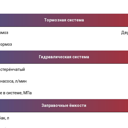
д
Тормозная система
рмоз
Дву
тормоз
Гидравлическая система
естерёнчатый
насоса, л/мин
 в системе, МПа
Заправочные ёмкости
ак, л