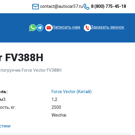
contact@autocar57.ru
8 (800) 775-45-18
Написать нам
Заказать звонок
r FV388H
погрузчик Force Vector FV388H
ль:
Force Vector (Китай)
м3:
1,2
сть, кг:
2500
Weichai
стики