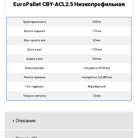
EuroPallet CBY-ACL2.5 Низкопрофильная
Грузоподъемность
2500кг
Высота подъема
175мм
Мин. высота вил
65мм
Длина вил
1150мм
Ширина вил
550мм
Колесо рулевое
полиуретан; Ø160мм
Ролики грузовые
полиуритан; 2х2; Ø65мм
Тип гидроузла
AC(разборный)
Толщина металла
3,5мм
Описание