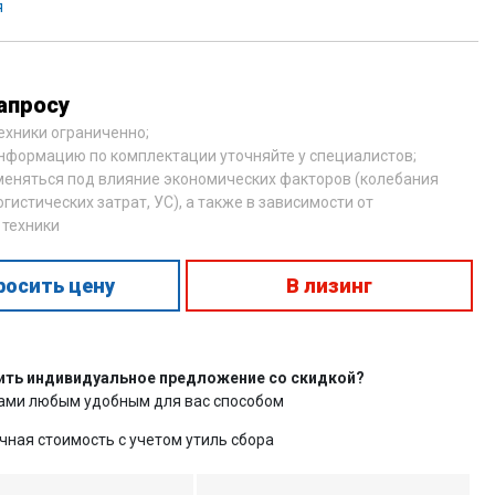
я
апросу
техники ограниченно;
нформацию по комплектации уточняйте у специалистов;
меняться под влияние экономических факторов (колебания
огистических затрат, УС), а также в зависимости от
 техники
росить цену
В лизинг
ить индивидуальное предложение со скидкой?
нами любым удобным для вас способом
чная стоимость с учетом утиль сбора