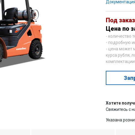
Документаци
Под заказ
Цена по з
- количество 
- подробную и
- цена может 
курса рубля, л
комплектации
Зап
Хотите получ
Свяжитесь с 
Указана розни