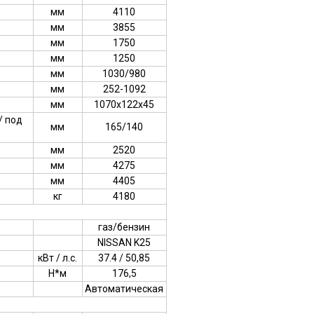
мм
4110
мм
3855
мм
1750
мм
1250
мм
1030/980
мм
252-1092
мм
1070x122x45
/ под
мм
165/140
мм
2520
мм
4275
мм
4405
кг
4180
:
газ/бензин
NISSAN K25
кВт / л.с.
37.4 / 50,85
Н*м
176,5
Автоматическая