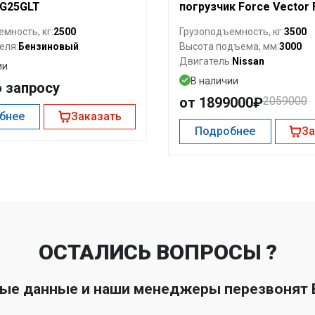
LG25GLT
погрузчик Force Vector
2500
3500
мность, кг:
Грузоподъемность, кг:
Бензиновый
3000
еля:
Высота подъема, мм:
Nissan
Двигатель:
ии
В наличии
о запросу
от 1899000₽
2059000
бнее
Заказать
Подробнее
За
ОСТАЛИСЬ ВОПРОСЫ ?
ные данные и наши менеджеры перезвонят