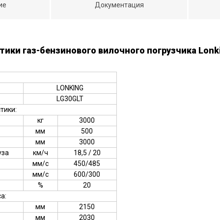
ие
Документация
тики газ-бензинового вилочного погрузчика Lonk
LONKING
LG30GLT
тики:
кг
3000
мм
500
мм
3000
уза
км/ч
18,5 / 20
мм/с
450/485
мм/с
600/300
%
20
а:
мм
2150
мм
2030