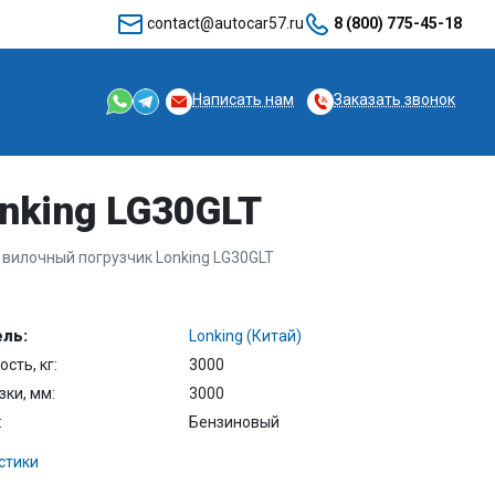
contact@autocar57.ru
8 (800) 775-45-18
Написать нам
Заказать звонок
nking LG30GLT
 вилочный погрузчик Lonking LG30GLT
ль:
Lonking (Китай)
сть, кг:
3000
зки, мм:
3000
:
Бензиновый
стики