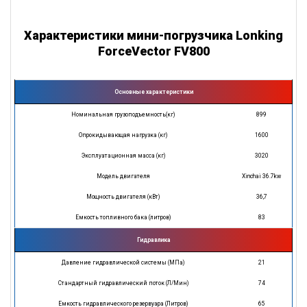
Характеристики мини-погрузчика Lonking
ForceVector FV800
Основные характеристики
Номинальная грузоподъемность(кг)
899
Опрокидывающая нагрузка (кг)
1600
Эксплуатационная масса (кг)
3020
Модель двигателя
Xinchai 36.7kw
Мощность двигателя (кВт)
36,7
Емкость топливного бака (литров)
83
Гидравлика
Давление гидравлической системы (МПа)
21
Стандартный гидравлический поток (Л/Мин)
74
Емкость гидравлического резервуара (Литров)
65