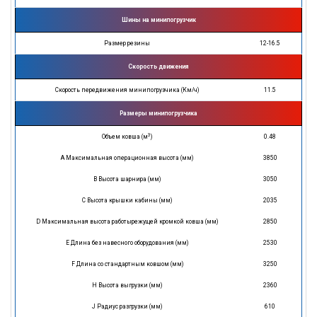
Шины на минипогрузчик
Размер резины
12-16.5
Скорость движения
Скорость передвижения минипогрузчика (Км/ч)
11.5
Размеры минипогрузчика
3
Объем ковша (м
)
0.48
A Максимальная операционная высота (мм)
3850
B Высота шарнира (мм)
3050
C Высота крышки кабины (мм)
2035
D Максимальная высота работырежущей кромкой ковша (мм)
2850
E Длина без навесного оборудования (мм)
2530
F Длина со стандартным ковшом (мм)
3250
H Высота выгрузки (мм)
2360
J Радиус разгрузки (мм)
610