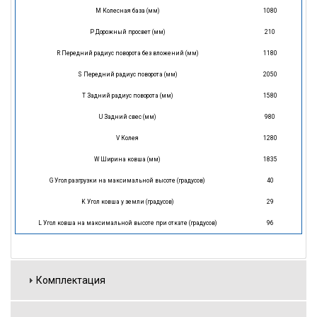
M Колесная база (мм)
1080
P Дорожный просвет (мм)
210
R Передний радиус поворота без вложений (мм)
1180
S Передний радиус поворота (мм)
2050
T Задний радиус поворота (мм)
1580
U Задний свес (мм)
980
V Колея
1280
W Ширина ковша (мм)
1835
G Угол разгрузки на максимальной высоте (градусов)
40
K Угол ковша у земли (градусов)
29
L Угол ковша на максимальной высоте при откате (градусов)
96
Комплектация