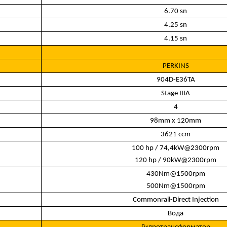
6.70 sn
4.25 sn
4.15 sn
PERKINS
904D-E36TA
Stage IIIA
4
98mm x 120mm
3621 ccm
100 hp / 74,4kW@2300rpm
120 hp / 90kW@2300rpm
430Nm@1500rpm
500Nm@1500rpm
Commonrail-Direct Injection
Вода