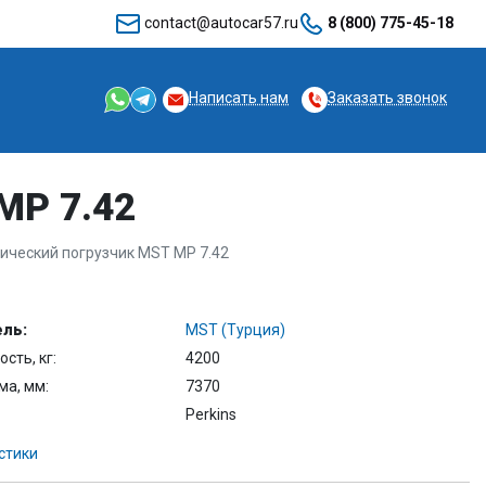
contact@autocar57.ru
8 (800) 775-45-18
Написать нам
Заказать звонок
MP 7.42
ический погрузчик MST MP 7.42
ль:
MST (Турция)
сть, кг:
4200
ма, мм:
7370
Perkins
стики