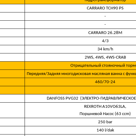
Гидротрансформатор
CARRARO TCH90 PS
-
-
CARRARO 26.28M
4/3
34 km/h
2WS, 4WS, 4WS-CRAB
Отрицательный стояночный торм
Передняя/Задняя многодисковая масляная ванна с функ
460/70-24
DANFOSS PVG32 (ЭЛЕКТРО-ГИДРАВЛИЧЕСКОЕ
REXROTH A10VO63LA,
Поршневой Насос (63 ccm)
250 bar
140 l/dak