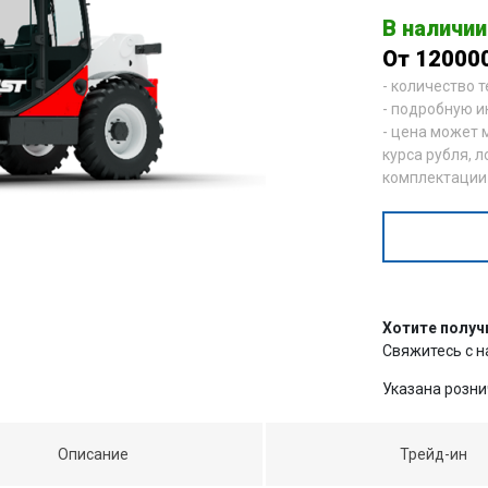
В наличии
От 12000
- количество 
- подробную и
- цена может 
курса рубля, л
комплектации
Хотите получ
Свяжитесь с 
Указана розни
Описание
Трейд-ин