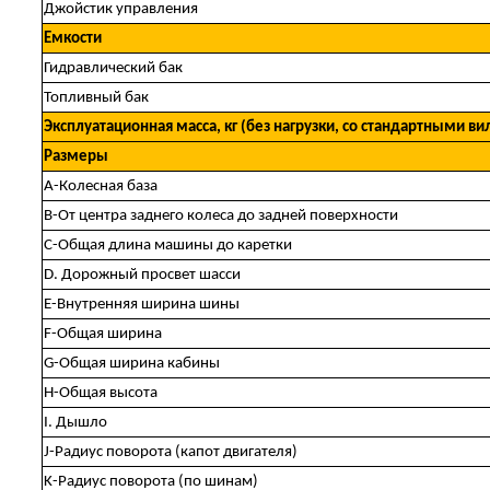
Джойстик управления
Емкости
Гидравлический бак
Топливный бак
Эксплуатационная масса, кг (без нагрузки, со стандартными в
Размеры
A-Колесная база
B-От центра заднего колеса до задней поверхности
C-Общая длина машины до каретки
D. Дорожный просвет шасси
E-Внутренняя ширина шины
F-Общая ширина
G-Общая ширина кабины
H-Общая высота
I. Дышло
J-Радиус поворота (капот двигателя)
K-Радиус поворота (по шинам)