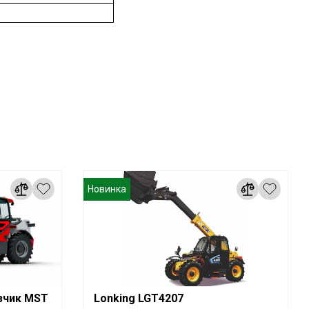
Новинка
зчик MST
Lonking LGT4207