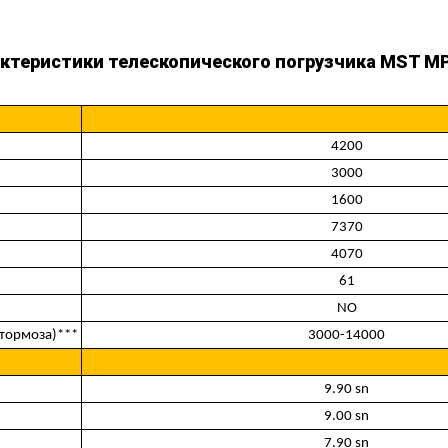
ктеристики телескопического погрузчика MST MP
4200
3000
1600
7370
4070
61
NO
 тормоза)***
3000-14000
9.90 sn
9.00 sn
7.90 sn