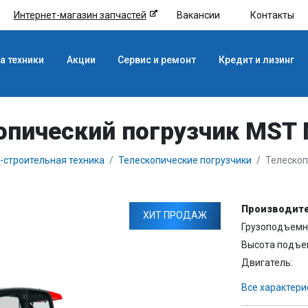
Интернет-магазин запчастей
Вакансии
Контакты
а техники
Акции
Сервис и ремонт
Кредит и лизинг
опический погрузчик MST 
строительная техника
Телескопические погрузчики
Телескоп
Производите
ХИТ ПРОДАЖ
Грузоподъемно
Высота подъе
Двигатель:
Все характери