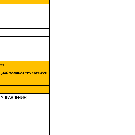
оз
цией толчкового затяжки
 УПРАВЛЕНИЕ)