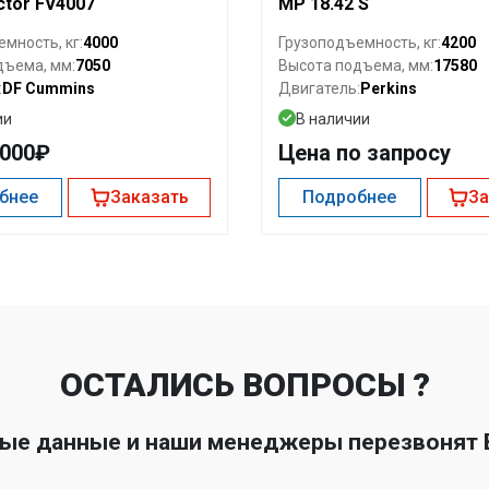
ctor FV4007
MP 18.42 S
4000
4200
мность, кг:
Грузоподъемность, кг:
7050
17580
дъема, мм:
Высота подъема, мм:
DF Cummins
Perkins
:
Двигатель:
ии
В наличии
0000₽
Цена по запросу
бнее
Заказать
Подробнее
За
ОСТАЛИСЬ ВОПРОСЫ ?
ные данные и наши менеджеры перезвонят