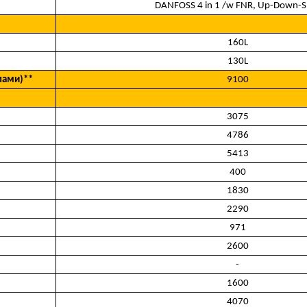
DANFOSS 4 in 1 /w FNR, Up-Down-Sh
160L
130L
илами)**
9100
3075
4786
5413
400
1830
2290
971
2600
-
1600
4070