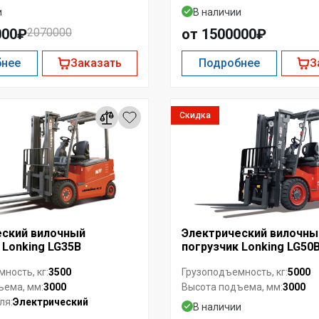
и
В наличии
000₽
2070000
от 1500000₽
бнее
Заказать
Подробнее
З
Скидка
еский вилочный
Электрический вилочны
 Lonking LG35B
погрузчик Lonking LG50
3500
5000
ность, кг:
Грузоподъемность, кг:
3000
3000
ъема, мм:
Высота подъема, мм:
Электрический
ля:
В наличии