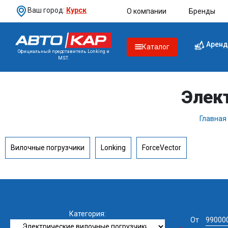
Ваш город:
Курск
О компании
Бренды
Аренд
Каталог
Официальный представитель Lonking и
MST.
Элек
Главная
Вилочные погрузчики
Lonking
ForceVector
Категория:
От