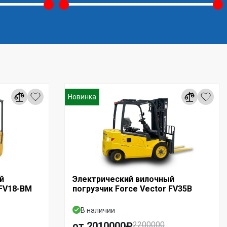
Новинка
й
Электрический вилочный
 FV18-BM
погрузчик Force Vector FV35B
В наличии
от 2010000₽
2200000