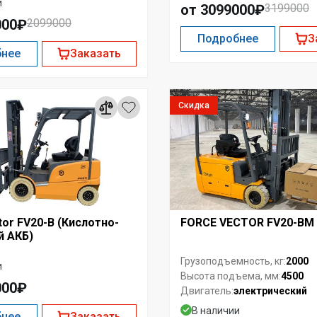
и
от 3099000₽
3199000
000₽
2099000
Подробнее
З
бнее
Заказать
Скидка
tor FV20-B (Кислотно-
FORCE VECTOR FV20-BM
й АКБ)
2000
Грузоподъемность, кг:
и
4500
Высота подъема, мм:
000₽
электрический
Двигатель:
В наличии
бнее
Заказать