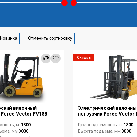
Новинка
Отменить сортировку
Скидка
еский вилочный
Электрический вилочны
 Force Vector FV18B
погрузчик Force Vector
1800
1800
ность, кг:
Грузоподъемность, кг:
3000
3000
ъема, мм:
Высота подъема, мм: