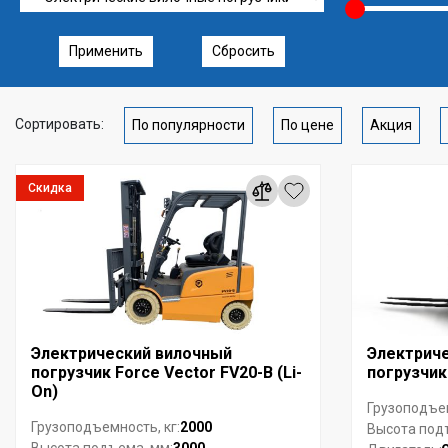
Применить
Сбросить
Сортировать:
По популярности
По цене
Акция
Скидка
Электрический вилочный
Электрич
погрузчик Force Vector FV20-B (Li-
погрузчик
On)
Грузоподъем
2000
Грузоподъемность, кг:
Высота под
3000