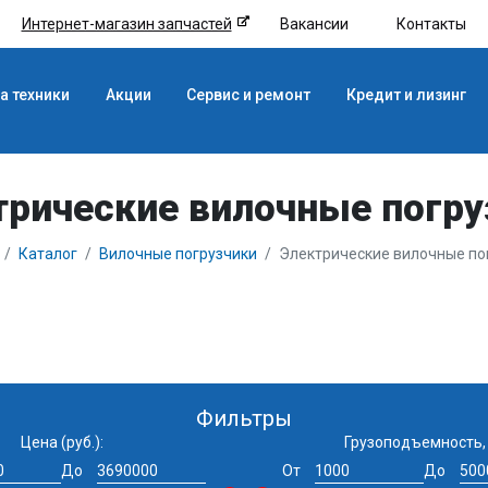
Интернет-магазин запчастей
Вакансии
Контакты
а техники
Акции
Сервис и ремонт
Кредит и лизинг
трические вилочные погру
Каталог
Вилочные погрузчики
Электрические вилочные по
Фильтры
Цена (руб.):
Грузоподъемность, 
До
От
До