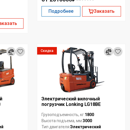
Подробнее
Заказать
аказать
Скидка
й
Электрический вилочный
B
погрузчик Lonking LG18BE
1800
Грузоподъемность, кг:
3000
Высота подъема, мм:
ий
Электрический
Тип двигателя: