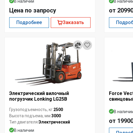
В наличии
В наличи
Цена по запросу
от 2099
Подробнее
Заказать
Подро
Электрический вилочный
Force Vec
погрузчик Lonking LG25B
свинцовы
2500
Грузоподъемность, кг:
В наличи
3000
Высота подъема, мм:
от 1990
Электрический
Тип двигателя:
В наличии
Подро