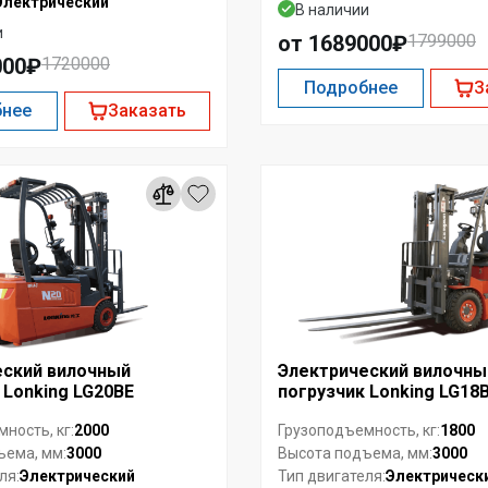
Электрический
В наличии
и
от 1689000₽
1799000
000₽
1720000
Подробнее
З
бнее
Заказать
еский вилочный
Электрический вилочны
 Lonking LG20BE
погрузчик Lonking LG18
2000
1800
ность, кг:
Грузоподъемность, кг:
3000
3000
ъема, мм:
Высота подъема, мм:
Электрический
Электрическ
ля:
Тип двигателя: