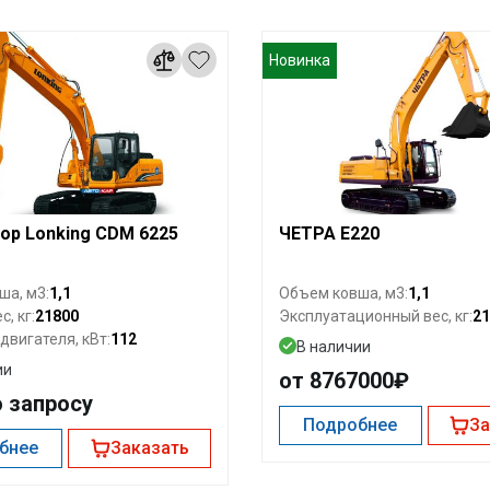
Новинка
ор Lonking CDM 6225
ЧЕТРА E220
1,1
1,1
ша, м3:
Объем ковша, м3:
21800
21
, кг:
Эксплуатационный вес, кг:
112
вигателя, кВт:
В наличии
ии
от 8767000₽
о запросу
Подробнее
За
бнее
Заказать