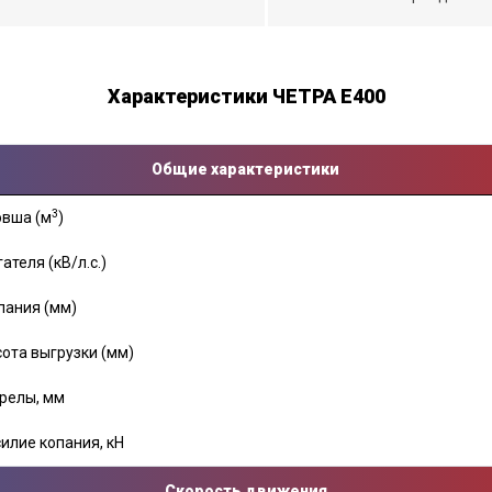
Характеристики ЧЕТРА Е400
Общие характеристики
3
овша (м
)
теля (кВ/л.с.)
пания (мм)
ота выгрузки (мм)
релы, мм
илие копания, кН
Скорость движения