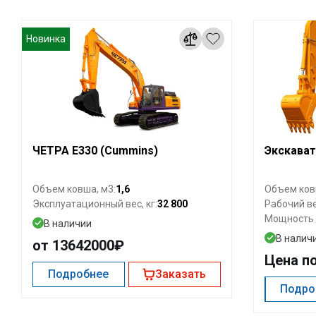
Новинка
ЧЕТРА Е330 (Cummins)
Экскават
1,6
Объем ковша, м3:
Объем ков
32 800
Эксплуатационный вес, кг:
Рабочий вес
Мощность д
В наличии
В налич
от 13642000₽
Цена п
Подробнее
Заказать
Подро