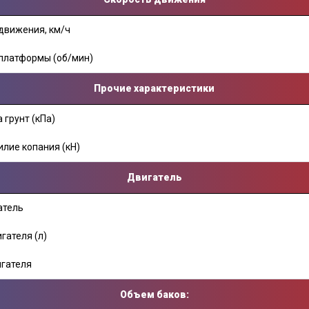
 движения, км/ч
платформы (об/мин)
Прочие характеристики
 грунт (кПа)
лие копания (кН)
Двигатель
атель
гателя (л)
игателя
Объем баков: