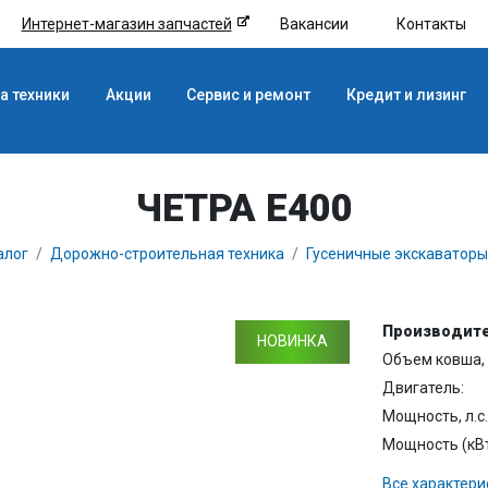
Интернет-магазин запчастей
Вакансии
Контакты
а техники
Акции
Сервис и ремонт
Кредит и лизинг
ЧЕТРА Е400
алог
Дорожно-строительная техника
Гусеничные экскаваторы
Производите
НОВИНКА
Объем ковша, 
Двигатель:
Мощность, л.с.
Мощность (кВт
Все характери