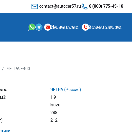
contact@autocar57.ru
8 (800) 775-45-18
Написать нам
Заказать звонок
ЧЕТРА Е400
ль:
ЧЕТРА (Россия)
м3:
1,9
Isuzu
:
288
):
212
стики