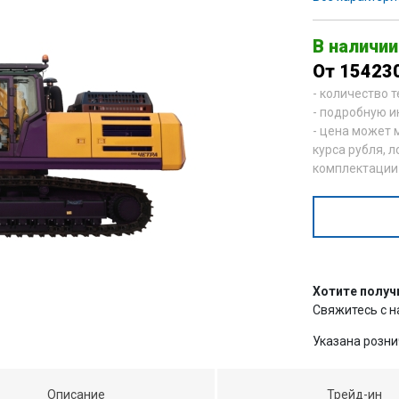
В наличии
От 15423
- количество 
- подробную и
- цена может 
курса рубля, л
комплектации
Хотите получ
Свяжитесь с 
Указана розни
Описание
Трейд-ин