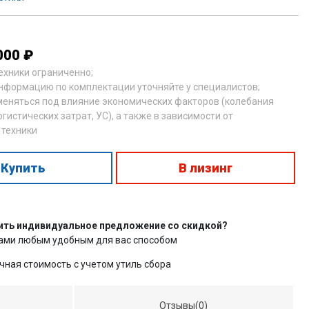
000 ₽
техники ограниченно;
нформацию по комплектации уточняйте у специалистов;
меняться под влияние экономических факторов (колебания
огистических затрат, УС), а также в зависимости от
 техники
Купить
В лизинг
ить индивидуальное предложение со скидкой?
нами любым удобным для вас способом
чная стоимость с учетом утиль сбора
Отзывы(0)