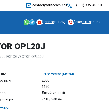
contact@autocar57.ru
8 (800) 775-45-18
Написать нам
Заказать звонок
TOR OPL20J
зов FORCE VECTOR OPL20J
ль:
Force Vector (Китай)
сть, кг:
2000
:
1150
ора:
Литий-ионный
улятора:
24 В / 300 Ач
стики