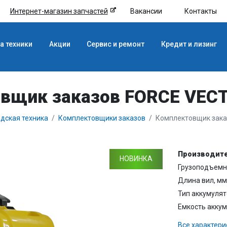
Интернет-магазин запчастей
Вакансии
Контакты
а техники
Акции
Сервис и ремонт
Кредит и лизинг
вщик заказов FORCE VEC
дская техника
Комплектовщики заказов
Комплектовщик зака
Производите
НОВИНКА
Грузоподъемно
Длина вил, мм
Тип аккумулят
Емкость аккум
Все характери