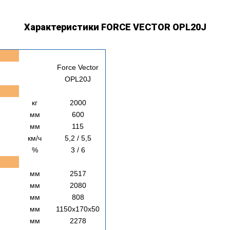
Характеристики FORCE VECTOR OPL20J
Force Vector
OPL20J
кг
2000
мм
600
мм
115
км/ч
5,2 / 5,5
%
3 / 6
мм
2517
мм
2080
мм
808
мм
1150х170х50
мм
2278