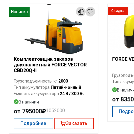
Скидка
Новинка
Комплектовщик заказов
FORCE V
двухпаллетный FORCE VECTOR
CBD20Q-II
Грузоподъе
2000
Грузоподъемность, кг:
Тип аккуму
Литий-ионный
Тип аккумулятора:
В налич
24 В / 300 Ач
Емкость аккумулятора:
от 835
В наличии
от 795000₽
1052000
Подро
Подробнее
Заказать