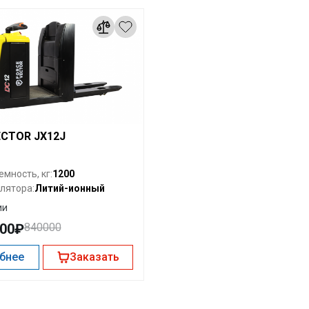
ECTOR JX12J
1200
мность, кг:
Литий-ионный
лятора:
ии
000₽
840000
бнее
Заказать