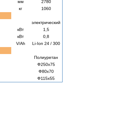
мм
2780
кг
1060
электрический
кВт
1,5
кВт
0,8
V/Ah
Li-Ion 24 / 300
Полиуретан
Ф250х75
Ф80х70
Ф115х55