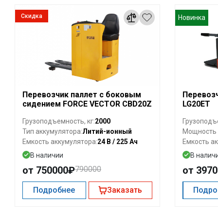
Скидка
Новинка
Перевозчик паллет с боковым
Перевозч
сидением FORCE VECTOR CBD20Z
LG20ET
2000
Грузоподъемность, кг:
Грузоподъе
Литий-ионный
Тип аккумулятора:
Мощность д
24 В / 225 Ач
Емкость аккумулятора:
Емкость ак
В наличии
В налич
от 750000₽
790000
от 397
Подробнее
Заказать
Подро