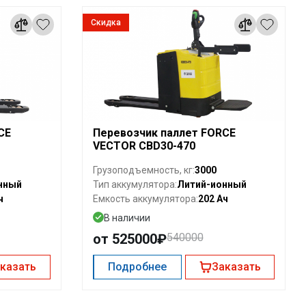
Скидка
CE
Перевозчик паллет FORCE
VECTOR CBD30-470
3000
Грузоподъемность, кг:
нный
Литий-ионный
Тип аккумулятора:
ч
202 Ач
Емкость аккумулятора:
В наличии
от 525000₽
540000
казать
Подробнее
Заказать