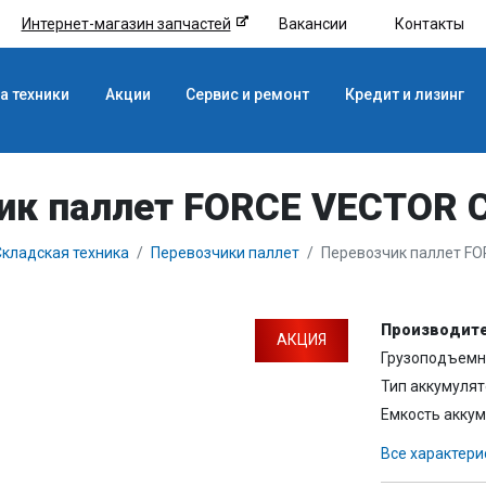
Интернет-магазин запчастей
Вакансии
Контакты
а техники
Акции
Сервис и ремонт
Кредит и лизинг
ик паллет FORCE VECTOR 
кладская техника
Перевозчики паллет
Перевозчик паллет F
Производите
АКЦИЯ
Грузоподъемно
Тип аккумулят
Емкость аккум
Все характери