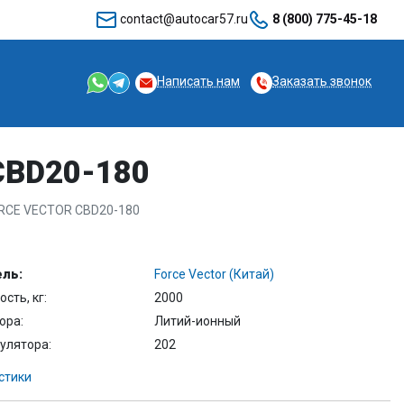
contact@autocar57.ru
8 (800) 775-45-18
Написать нам
Заказать звонок
CBD20-180
ORCE VECTOR CBD20-180
ль:
Force Vector (Китай)
сть, кг:
2000
ора:
Литий-ионный
улятора:
202
стики