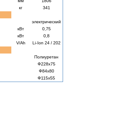
мм
1806
кг
341
электрический
кВт
0,75
кВт
0,8
V/Ah
Li-Ion 24 / 202
Полиуретан
Ф228х75
Ф84х80
Ф115х55