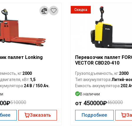
Скидка
ик паллет Lonking
Перевозчик паллет FOR
VECTOR CBD20-410
2000
2000
мность, кг:
Грузоподъемность, кг:
1,5
Литий-ио
вигателя, кВт:
Тип аккумулятора:
24 В / 150 Ач.
202 А
кумулятора:
Емкость аккумулятора:
ии
В наличии
000₽
510000
от 450000₽
460000
бнее
Заказать
Подробнее
За