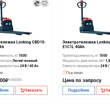
ележка Lonking CBD15-
Электротележка Lonkin
Ah
E1C1L 40Ah
1500
1500
мность, кг:
Грузоподъемность, кг:
Литий-ионный
1,
лятора:
Мощность двигателя, кВт:
24 В / 60 Ач
24 В /
кумулятора:
Емкость аккумулятора:
ии
Под заказ
000₽
155000
Цена по запросу
бнее
Заказать
Подробнее
За