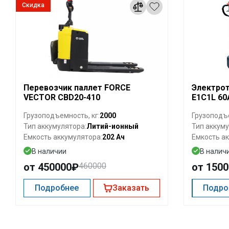
Скидка
Перевозчик паллет FORCE
Электрот
VECTOR CBD20-410
E1C1L 60
2000
Грузоподъемность, кг:
Грузоподъе
Литий-ионный
Тип аккумулятора:
Тип аккуму
202 Ач
Емкость аккумулятора:
Емкость ак
В наличии
В налич
от 450000₽
460000
от 150
Подробнее
Заказать
Подро