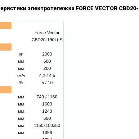
еристики электротележка FORCE VECTOR CBD20-
Force Vector
CBD20-190Li-S
кг
2000
мм
600
мм
200
км/ч
4,2 / 4,5
%
5 / 10
мм
740 / 1160
мм
1603
мм
1243
мм
550
мм
1150х150х50
мм
1398