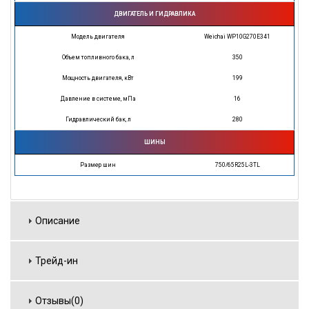
ДВИГАТЕЛЬ И ГИДРАВЛИКА
Модель двигателя
Weichai WP10G270E341
Объем топливного бака, л
350
Мощность двигателя, кВт
199
Давление в системе, мПа
16
Гидравлический бак, л
280
ШИНЫ
Размер шин
750/65R25L-3TL
Описание
Трейд-ин
Отзывы(0)