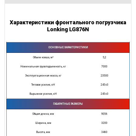
Характеристики фронтального погрузчика
Lonking LG876N
ОСНОВНЫЕ ХАРАКТЕРИСТИКИ
Объем ковша, м³
5,2
Номинальная грузоподъемность, кг
7000
Эксплуатационная масса, кг
23500
Тяговое усилие, кН
245±3
Вырывное усилие, кН
245±3
ГАБАРИТНЫЕ РАЗМЕРЫ
Общая длина, мм
9056
Ширина, мм
3200
Высота, мм
3460