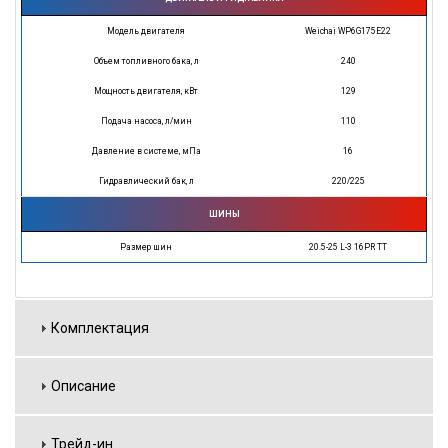
Модель двигателя
Weichai WP6G175E22
Объем топливного бака, л
240
Мощность двигателя, кВт
129
Подача насоса, л/мин
110
Давление в системе, мПа
16
Гидравлический бак, л
220/225
ШИНЫ
Размер шин
20.5-25 L-3 16PR TT
Комплектация
Описание
Трейд-ин