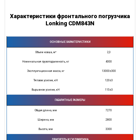
Характеристики фронтального погрузчика
Lonking CDM843N
ОСНОВНЫЕ ХАРАКТЕРИСТИКИ
Объем ковша, м³
2,3
Номинальная грузоподъемность, кг
4000
Эксплуатационная масса, кг
13000±300
Тяговое усилие, кН
120±3
Вырывное усилие, кН
115±3
ГАБАРИТНЫЕ РАЗМЕРЫ
Общая длина, мм
7270
Ширина, мм
2800
Высота, мм
3300
ДВИГАТЕЛЬ И ГИДРАВЛИКА