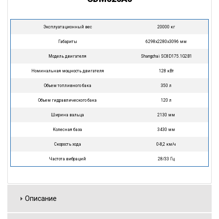
Эксплуатационный вес
20000 кг
Габариты
6298х2280х3096 мм
Модель двигателя
Shangchai SC8D175.1G2B1
Номинальная мощность двигателя
128 кВт
Объем топливного бака
350 л
Объем гидравлического бака
120 л
Ширина вальца
2130 мм
Колесная база
3430 мм
Скорость хода
0-8,2 км/ч
Частота вибраций
28/33 Гц
Описание