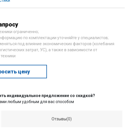
стики
апросу
техники ограниченно;
нформацию по комплектации уточняйте у специалистов;
меняться под влияние экономических факторов (колебания
огистических затрат, УС), а также в зависимости от
 техники
росить цену
ить индивидуальное предложение со скидкой?
нами любым удобным для вас способом
Отзывы(0)