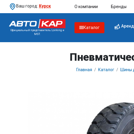
Ваш город:
Курск
О компании
Бренды
Аренд
Каталог
Официальный представитель Lonking и
MST.
Пневматичес
Главная
Каталог
Шины д