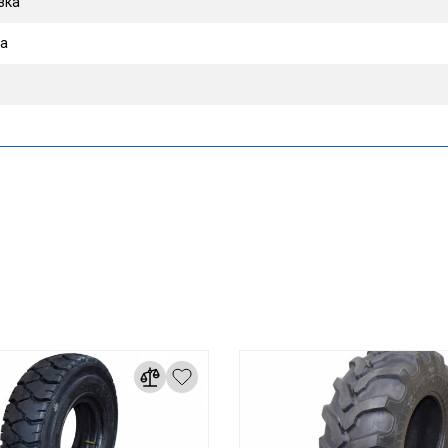
зка
са