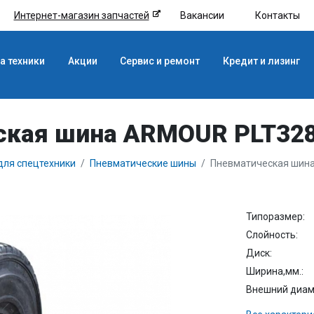
Интернет-магазин запчастей
Вакансии
Контакты
а техники
Акции
Сервис и ремонт
Кредит и лизинг
кая шина ARMOUR PLT328
ля спецтехники
Пневматические шины
Пневматическая шина
Типоразмер:
Слойность:
Диск:
Ширина,мм.:
Внешний диаме