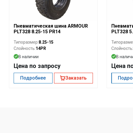
Пневматическая шина ARMOUR
Пневмат
PLT328 8.25-15 PR14
PLT328 5
8.25-15
Типоразмер:
Типоразме
14PR
Слойность:
Слойность
В наличии
В налич
Цена по запросу
Цена п
Подробнее
Заказать
Подро