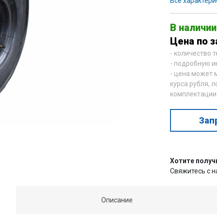
Все характери
В наличии
Цена по з
- количество 
- подробную и
- цена может 
курса рубля, л
комплектации
Зап
Хотите получ
Свяжитесь с 
Описание