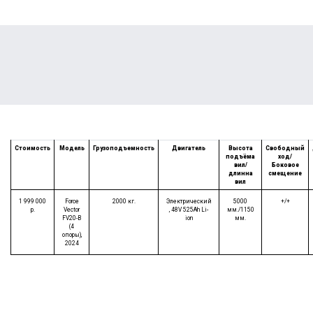
Стоимость
Модель
Грузоподъемность
Двигатель
Высота
Свободный
подъёма
ход/
вил/
Боковое
длинна
смещение
вил
1 999 000
Force
2000 кг.
Электрический
5000
+/+
р.
Vector
, 48V 525Ah Li-
мм./1150
FV20-B
ion
мм.
(4
опоры),
2024